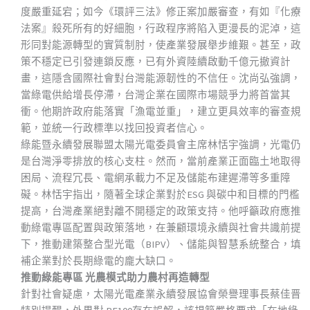
度嚴重延宕；如今《環評三法》修正案加嚴審查，有如『化療
法案』殺死所有的好細胞，行政程序將陷入更漫長的泥淖，這
形同對能源轉型的實質制肘，使產業發展舉步維艱。甚至，政
策不穩定已引發連鎖反應，已有外資陸續啟動千億元撤資計
畫，這隱含國際社會對台灣能源韌性的不信任。沈尚弘強調，
當綠電供給增長停滯，台灣企業在國際市場競爭力將首當其
衝。他期許政府能落實「漁電並重」，建立更具效率的審查規
範，並統一行政標準以找回投資者信心。
綠能暨永續發展聯盟太陽光電委員會主席林恬宇強調，光電仍
是台灣淨零排放的核心支柱。然而，當前產業正面臨土地取得
困局、流程冗長、電網承載力不足及儲能布建遲滯等多重障
礙。林恬宇指出，隨著全球企業對於ESG 與碳中和目標的門檻
提高，台灣產業絕對離不開穩定的政策支持。他呼籲政府應推
動綠電專區配置與政策落地，在兼顧環境永續與社會共識前提
下，推動建築整合型光電（BIPV）、儲能與智慧系統整合，填
補企業對於長期綠電的龐大缺口。
推動綠能專區 光農模式助力農村再造轉型
針對社會疑慮，太陽光電產業永續發展協會榮譽理事長蔡佳晋