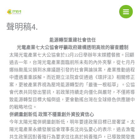
跳
Main
至
Menu
主
聲明稿4.
要
內
能源轉型重建社會信任
容
光電產業七大公協會呼籲政府建構透明高效的審查體制
太陽光電產業七大公協會於12月22日舉辦年末媒體餐敘。回顧
過去一年，台灣光電產業面臨前所未有的內外夾擊，從七月丹
娜絲颱風災損到水庫議題引發的社會輿論抹黑，產業推動過程
中遭遇重重誤解。而近期立法院倉促通過《環評法》相關修正
案，更被產業界視為壓垮能源轉型的「最後一根稻草」。公協
會代表共同發出警訊，若政策持續走向僵化與嚴苛，不僅將導
致能源轉型目標大幅倒退，更會動搖台灣在全球綠色供應鏈中
的戰略地位。
併網量創新低 政策不穩重創外資投資信心
今年太陽光電併網量創新低，明年要達政策目標已是奢望。太
陽光電產業永續發展協會理事長沈尚弘憂心的表示，過去漁電
共生政策因對養殖行為要求往往高於純養殖戶，已導致開發進