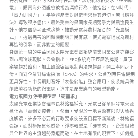
特別提醒，外界對 RE100存在誤解，該規範嚴格要求「在地綠
電」，購買海外憑證會被視為漂綠行為，他指出，在AI時代，
「電力即國力」，半導體產業對綠能需求極其迫切。若《環評
法》導致程序僵化，最終受害的是國家長期競爭力與農漁民生
計。他提倡參考全球趨勢，推動光電與農村結合的「光農模
式」，透過完善的回饋機制讓居民有感，使光電案場成為農村
再造的引擎，而非對立的阻礙。
身處第一線的中華民國太陽光電發電系統商業同業公會亦觀察
到市場冷峻現狀。公會指出，EPC系統商正經歷洗牌期，屋頂
案場趨於飽和，加上饋線容量限制與法規趨嚴，開工率同步下
滑。面對企業對綠電採購（CPPA）的需求，公會期待售電機制
更具彈性。中長期則看好「表後儲能」整合應用，使系統具備
削峰填谷功能的微電網，這才是產業應有的轉型動能。
電力既國力 淨零轉型是「硬需求」
太陽光電產業協會理事長林銘福補充，光電已從單純發電來源
進化為「電網支撐者」。然而，受限於土地資源有限與輿論過
度解讀，許多不必要的行政要求使設置目標不斷延後。林銘福
強調，面對極端氣候威脅，淨零轉型是「硬需求」，台灣很難
與全世界的主流趨勢背道而馳。在土地有限的現實下，如何透